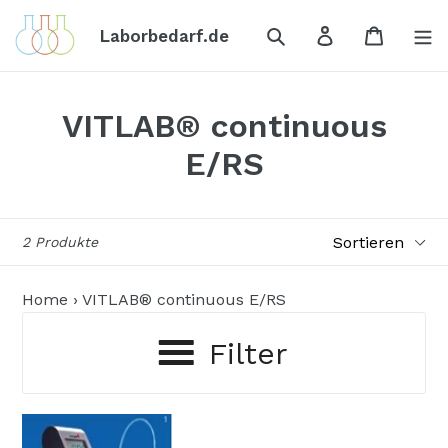
Direkt
Suchen
Einloggen
Einkauf
zum
Laborbedarf.de
Inhalt
VITLAB® continuous
E/RS
Sortieren
2 Produkte
Home
›
VITLAB® continuous E/RS
Filter