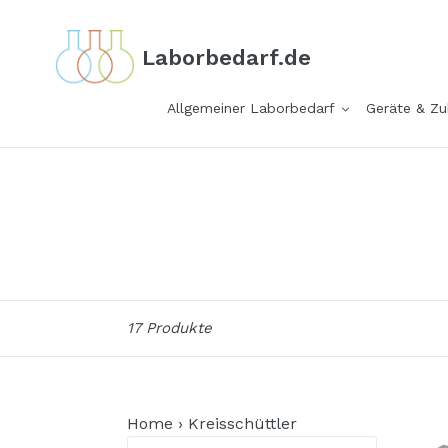
Direkt
zum
Laborbedarf.de
Inhalt
Allgemeiner Laborbedarf
Geräte & Z
Sortieren
17 Produkte
Home
›
Kreisschüttler