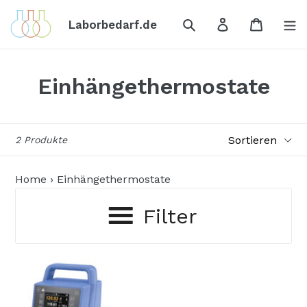
Direkt
Suchen
Einloggen
Einkauf
zum
Laborbedarf.de
Inhalt
Einhängethermostate
Sortieren
2 Produkte
Home
›
Einhängethermostate
Filter