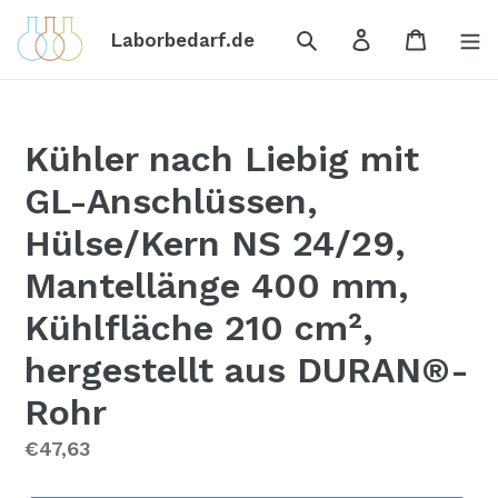
Direkt
Suchen
Einloggen
Einkauf
zum
Laborbedarf.de
Inhalt
Kühler nach Liebig mit
GL-Anschlüssen,
Hülse/Kern NS 24/29,
Mantellänge 400 mm,
Kühlfläche 210 cm²,
hergestellt aus DURAN®-
Rohr
Normaler
€47,63
Preis