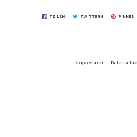
AUF
AUF
TEILEN
TWITTERN
PINNEN
FACEBOOK
TWITTER
TEILEN
TWITTERN
Impressum
Datenschu