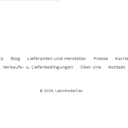
AUF
PINTEREST
PINNEN
tz
Blog
Lieferanten und Hersteller
Presse
Karri
Verkaufs- u. Lieferbedingungen
Über Uns
Kontakt
© 2026,
Laborbedarf.de