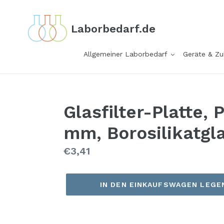
Direkt
zum
Laborbedarf.de
Inhalt
Allgemeiner Laborbedarf
Geräte & Z
Glasfilter-Platte, P
mm, Borosilikatgla
Normaler
€3,41
Preis
IN DEN EINKAUFSWAGEN LEGE