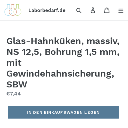
Direkt
Suchen
Einloggen
Einkauf
zum
Laborbedarf.de
Inhalt
Glas-Hahnküken, massiv,
NS 12,5, Bohrung 1,5 mm,
mit
Gewindehahnsicherung,
SBW
Normaler
€7,44
Preis
IN DEN EINKAUFSWAGEN LEGEN