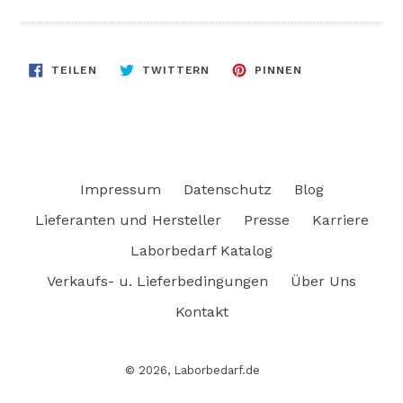
AUF
AUF
AUF
TEILEN
TWITTERN
PINNEN
FACEBOOK
TWITTER
PINTEREST
TEILEN
TWITTERN
PINNEN
Impressum
Datenschutz
Blog
Lieferanten und Hersteller
Presse
Karriere
Laborbedarf Katalog
Verkaufs- u. Lieferbedingungen
Über Uns
Kontakt
© 2026,
Laborbedarf.de