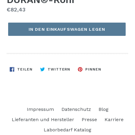
Normaler
€82,43
Preis
IN DEN EINKAUFSWAGEN LEGEN
AUF
AUF
AUF
TEILEN
TWITTERN
PINNEN
FACEBOOK
TWITTER
PINTEREST
TEILEN
TWITTERN
PINNEN
Impressum
Datenschutz
Blog
Lieferanten und Hersteller
Presse
Karriere
Laborbedarf Katalog