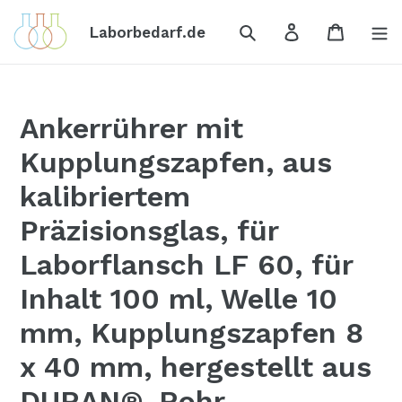
Direkt
Suchen
Einloggen
Einkauf
zum
Laborbedarf.de
Inhalt
Ankerrührer mit
Kupplungszapfen, aus
kalibriertem
Präzisionsglas, für
Laborflansch LF 60, für
Inhalt 100 ml, Welle 10
mm, Kupplungszapfen 8
x 40 mm, hergestellt aus
DURAN®-Rohr