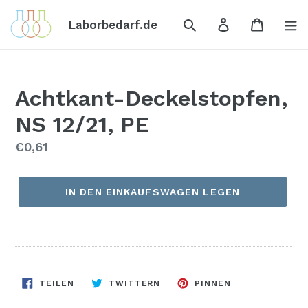
Direkt
Suchen
Einloggen
Einkauf
zum
Laborbedarf.de
Inhalt
Achtkant-Deckelstopfen,
NS 12/21, PE
Normaler
€0,61
Preis
IN DEN EINKAUFSWAGEN LEGEN
AUF
AUF
AUF
TEILEN
TWITTERN
PINNEN
FACEBOOK
TWITTER
PINTEREST
TEILEN
TWITTERN
PINNEN